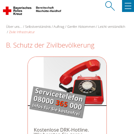
Bereitschaft
Maxhütte-Haidhof
Über uns...
Selbstverständnis
Auftrag
Genfer Abkommen
Leicht verständlich
Zivile Infrastruktur
B. Schutz der Zivilbevölkerung
Kostenlose DRK-Hotline.