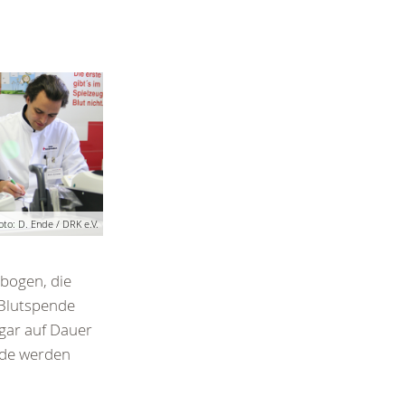
oto: D. Ende / DRK e.V.
ebogen, die
 Blutspende
ogar auf Dauer
nde werden