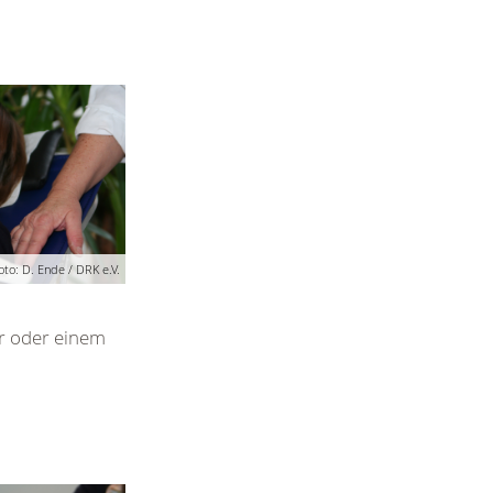
oto: D. Ende / DRK e.V.
er oder einem