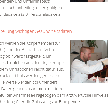
pender- und Unfallhilfepass
rn auch unbedingt einen gültigen
bildausweis (z.B. Personalausweis).
stellung wichtiger Gesundheitsdaten
ch werden die Körpertemperatur
hr) und der Blutfarbstoffgehalt
globinwert) festgestellt. Ein
ges Tröpfchen aus der Fingerkuppe
dem Ohrläppchen reicht dafür aus.
druck und Puls werden gemessen
F
lle Werte werden dokumentiert.
e Daten geben zusammen mit dem
füllten Anamnese-Fragebogen dem Arzt wertvolle Hinweise 
heidung über die Zulassung zur Blutspende.