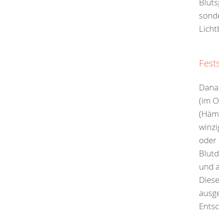
Bluts
sonde
Licht
Fest
Dana
(im O
(Hämo
winzi
oder 
Blut
und a
Dies
ausge
Entsc