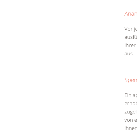
Ana
Vor j
ausfü
Ihrer
aus.
Spen
Ein a
erhob
zugel
von 
Ihnen