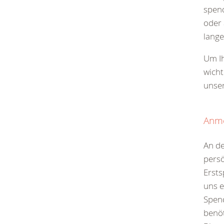
spend
oder 
lange
Um Ih
wicht
unse
Anm
An d
persö
Erst
uns e
Spen
benöt