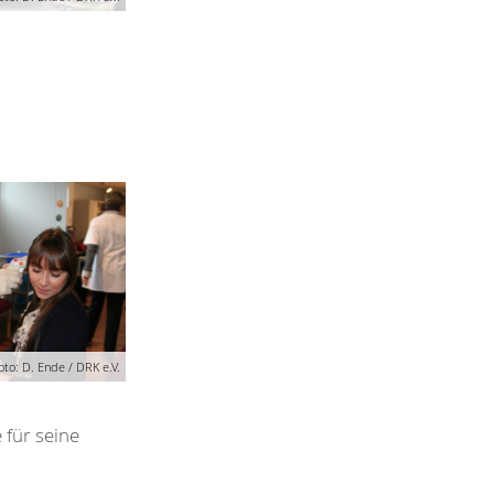
oto: D. Ende / DRK e.V.
für seine