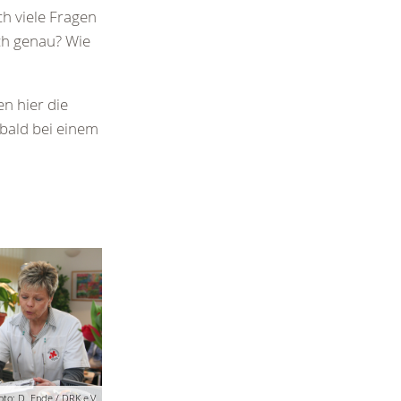
ch viele Fragen
ch genau? Wie
en hier die
 bald bei einem
oto: D. Ende / DRK e.V.