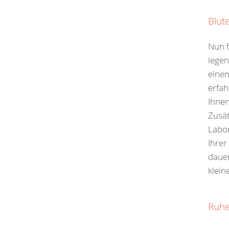
Blut
Nun f
legen
einem
erfa
Ihnen
Zusät
Labo
Ihrer
dauer
klein
Ruhe