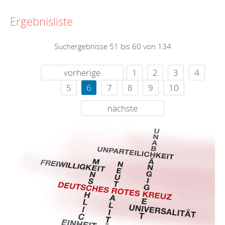
Ergebnisliste
Suchergebnisse 51 bis 60 von 134
vorherige
1
2
3
4
5
6
7
8
9
10
nächste