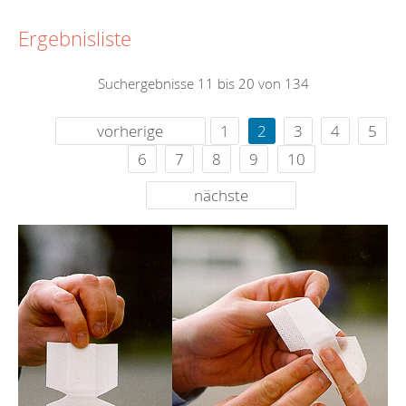
Ergebnisliste
Suchergebnisse 11 bis 20 von 134
vorherige
1
2
3
4
5
6
7
8
9
10
nächste