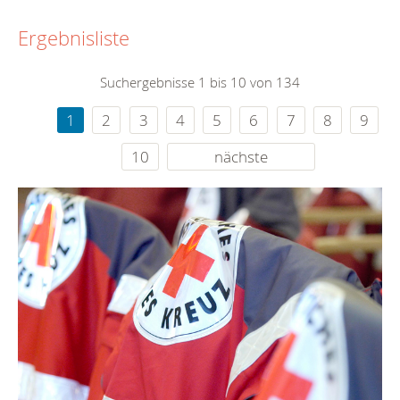
Ergebnisliste
Suchergebnisse 1 bis 10 von 134
1
2
3
4
5
6
7
8
9
10
nächste