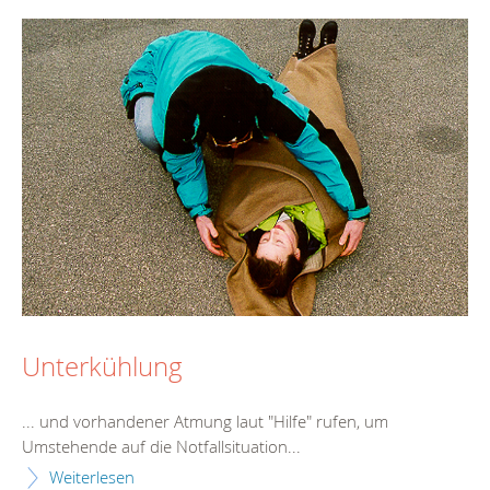
Unterkühlung
... und vorhandener Atmung laut "
Hilfe
" rufen, um
Umstehende auf die Notfallsituation...
Weiterlesen