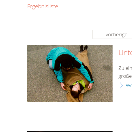
0800
Ergebnisliste
00
Infos fü
kostenf
rund um d
vorherige
Unt
Zu ei
größe
We