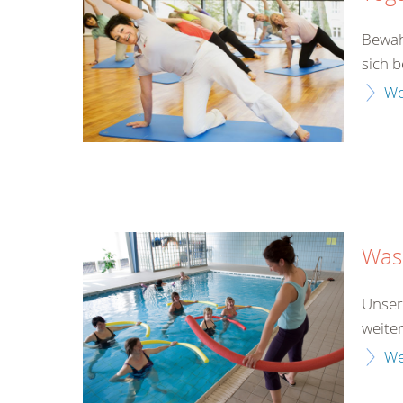
Bewah
sich 
We
Was
Unser
weite
We