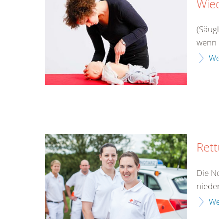
Wie
(Säug
wenn 
We
Rett
Die No
niede
We