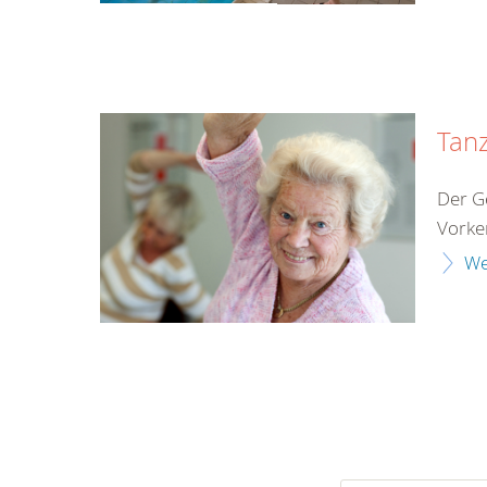
Tan
Der G
Vorken
We