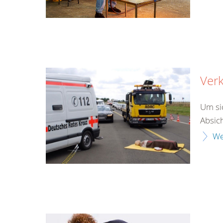
Verk
Um si
Absich
We