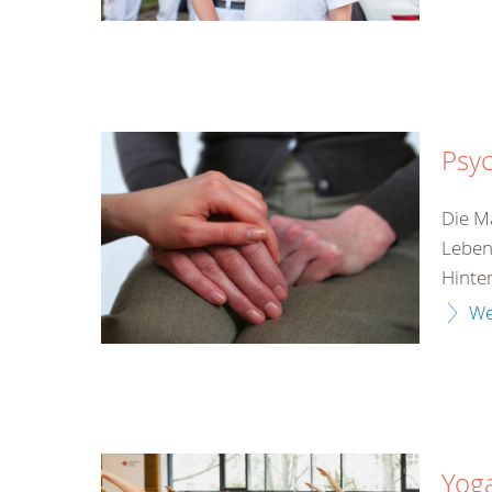
Psyc
Die M
Leben
Hinter
We
Yog