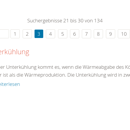
0
365
0
r Sie
Suchergebnisse 21 bis 30 von 134
rei
ie Uhr
1
2
3
4
5
6
7
8
9
10
erkühlung
ner Unterkühlung kommt es, wenn die Wärmeabgabe des Kö
r ist als die Wärmeproduktion. Die Unterkühlung wird in zw
iterlesen