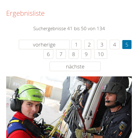
Ergebnisliste
Suchergebnisse 41 bis 50 von 134
vorherige
1
2
3
4
5
6
7
8
9
10
nächste