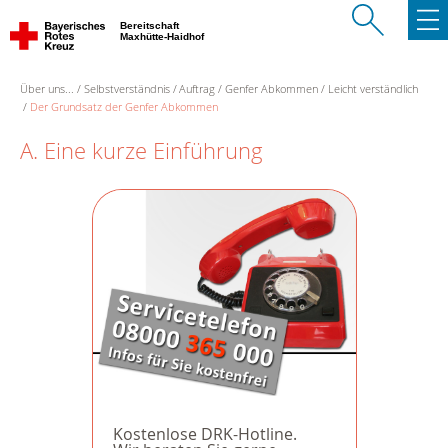
Bereitschaft
Maxhütte-Haidhof
Über uns...
Selbstverständnis
Auftrag
Genfer Abkommen
Leicht verständlich
Der Grundsatz der Genfer Abkommen
A. Eine kurze Einführung
Kostenlose DRK-Hotline.