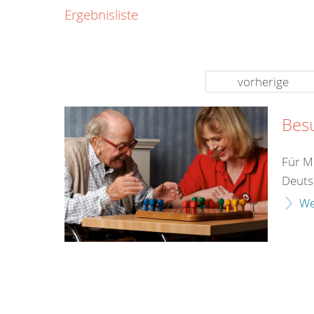
0800
Ergebnisliste
00
Infos fü
kostenf
rund um d
vorherige
Bes
Für M
Deutsc
We