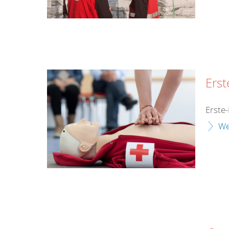
Erst
Erste-
We