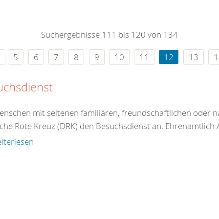
0
365
0
r Sie
Suchergebnisse 111 bis 120 von 134
rei
ie Uhr
5
6
7
8
9
10
11
12
13
1
uchsdienst
enschen mit seltenen familiären, freundschaftlichen oder n
he Rote Kreuz (DRK) den Besuchsdienst an. Ehrenamtlich Akt
iterlesen