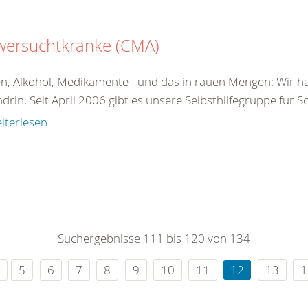
wersuchtkranke (CMA)
n, Alkohol, Medikamente - und das in rauen Mengen: Wir ha
drin. Seit April 2006 gibt es unsere Selbsthilfegruppe für 
iterlesen
Suchergebnisse 111 bis 120 von 134
5
6
7
8
9
10
11
12
13
1