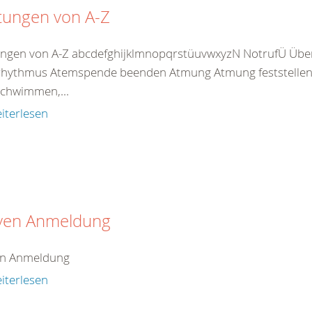
tungen von A-Z
ungen von A-Z abcdefghijklmnopqrstüuvwxyzN NotrufÜ Übe
hythmus Atemspende beenden Atmung Atmung feststellen 
chwimmen,...
iterlesen
iven Anmeldung
en Anmeldung
iterlesen