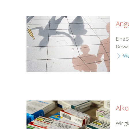
Ang
Eine S
Desweg
We
Alk
Wir gl