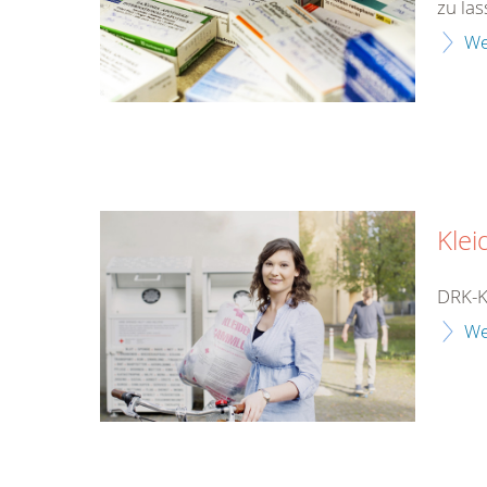
zu las
We
Klei
DRK-K
We