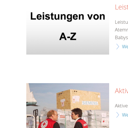
Leis
Leist
Atemr
Babys
We
Akt
Aktiv
We