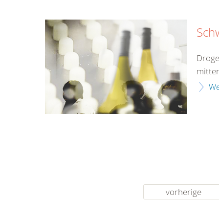
Sch
Droge
mitten
We
vorherige