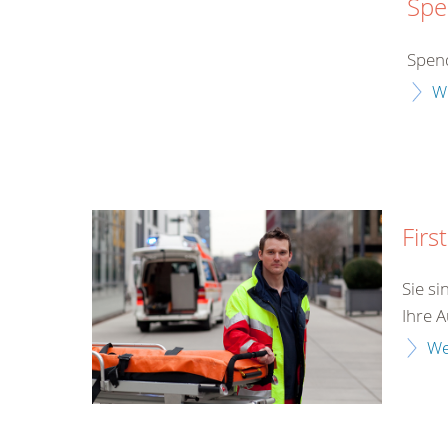
Spe
Spend
W
Firs
Sie si
Ihre A
We