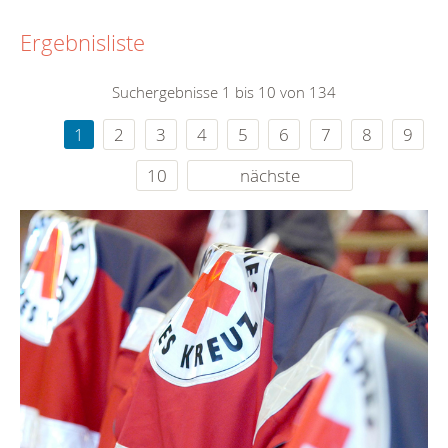
Ergebnisliste
Suchergebnisse 1 bis 10 von 134
1
2
3
4
5
6
7
8
9
10
nächste