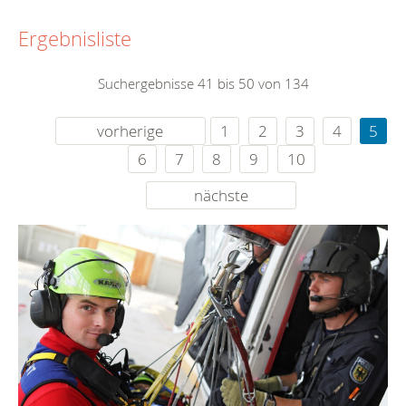
Ergebnisliste
Suchergebnisse 41 bis 50 von 134
vorherige
1
2
3
4
5
6
7
8
9
10
nächste