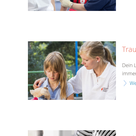
Tra
Dein 
immer
We