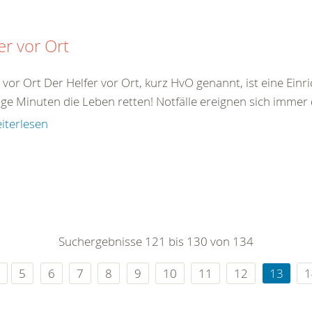
er vor Ort
 vor Ort Der Helfer vor Ort, kurz HvO genannt, ist eine Ein
ige Minuten die Leben retten! Notfälle ereignen sich immer
iterlesen
Suchergebnisse 121 bis 130 von 134
5
6
7
8
9
10
11
12
13
1