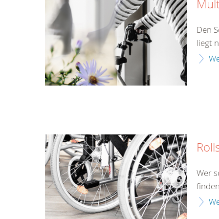
Mult
Den S
liegt 
We
Roll
Wer s
finden
We