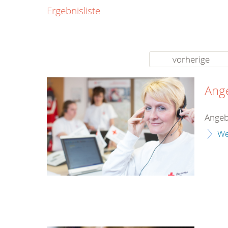
0800
Ergebnisliste
00
Infos fü
kostenf
rund um d
vorherige
Ang
Angeb
We