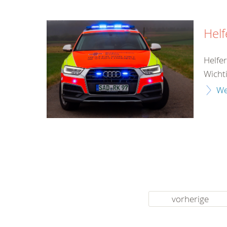
Helf
Helfer
Wicht
We
vorherige