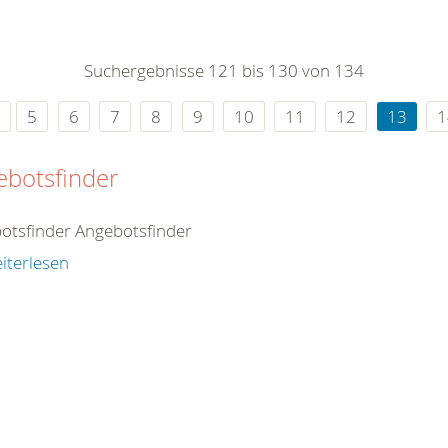
0
365
0
r Sie
Suchergebnisse 121 bis 130 von 134
rei
ie Uhr
5
6
7
8
9
10
11
12
13
1
ebotsfinder
otsfinder Angebotsfinder
iterlesen