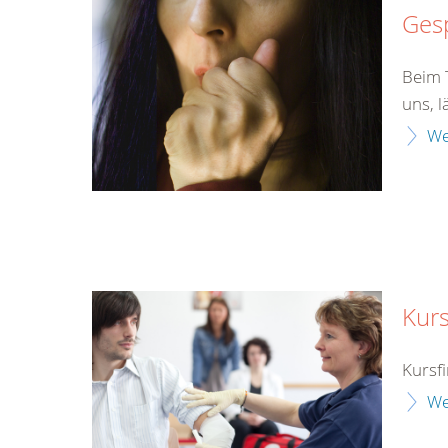
Gesp
Beim T
uns, l
We
Kurs
Kursf
We