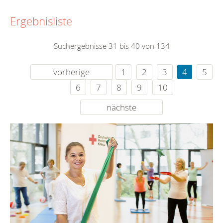
Ergebnisliste
Suchergebnisse 31 bis 40 von 134
vorherige
1
2
3
4
5
6
7
8
9
10
nächste