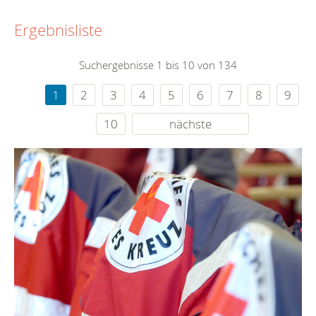
Ergebnisliste
Suchergebnisse 1 bis 10 von 134
1
2
3
4
5
6
7
8
9
10
nächste