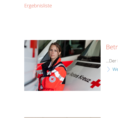
0800
Ergebnisliste
00
Infos fü
kostenf
rund um d
Bet
...De
We