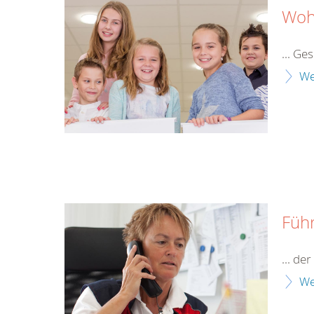
Wohl
... Ge
We
Füh
... de
We