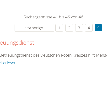
0
365
0
r Sie
Suchergebnisse 41 bis 46 von 46
rei
ie Uhr
vorherige
1
2
3
4
5
reuungsdienst
r Betreuungsdienst des Deutschen Roten
Kreuz
es hilft Mens
iterlesen