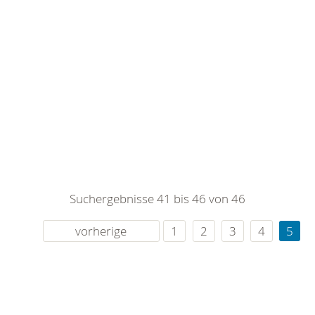
Suchergebnisse 41 bis 46 von 46
vorherige
1
2
3
4
5