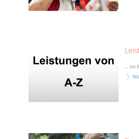
Leis
... i
We