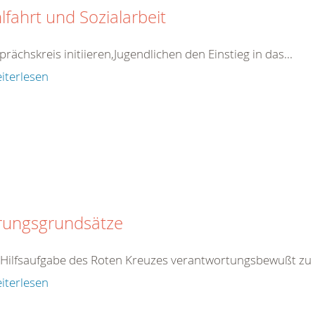
fahrt und Sozialarbeit
sprächskreis initiieren,
Jugend
lichen den Einstieg in das...
iterlesen
rungsgrundsätze
r Hilfsaufgabe des Roten
Kreuz
es verantwortungsbewußt zu p
iterlesen