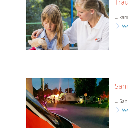
Tra
... k
We
Sani
... Sa
We