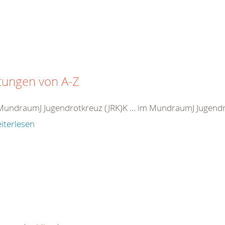
tungen von A-Z
m MundraumJ
Jugend
rot
kreuz
(JRK)K ... im MundraumJ
Jugend
iterlesen