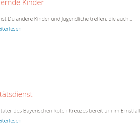
uernde Kinder
annst Du andere Kinder und
Jugend
liche treffen, die auch...
iterlesen
tätsdienst
nitäter des Bayerischen Roten
Kreuz
es bereit um im Ernstfall
iterlesen