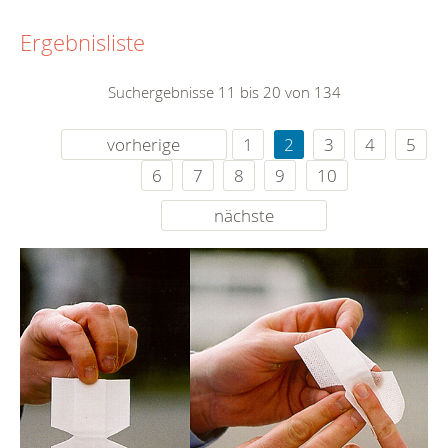
Ergebnisliste
Suchergebnisse 11 bis 20 von 134
vorherige
1
2
3
4
5
6
7
8
9
10
nächste